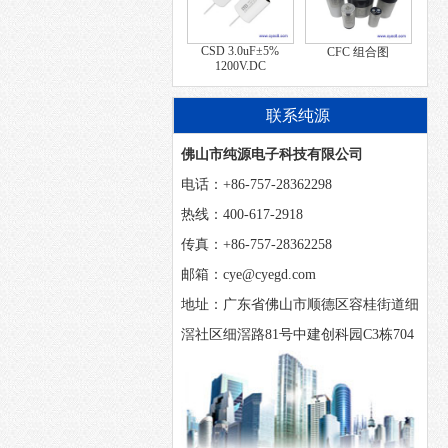
CSD 3.0uF±5%
CFC 组合图
1200V.DC
联系纯源
佛山市纯源电子科技有限公司
电话：+86-757-28362298
热线：400-617-2918
传真：+86-757-28362258
邮箱：cye@cyegd.com
地址：广东省佛山市顺德区容桂街道细
滘社区细滘路81号中建创科园C3栋704