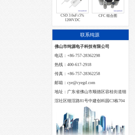
CSD 3.0uF±5%
CFC 组合图
1200V.DC
联系纯源
佛山市纯源电子科技有限公司
电话：+86-757-28362298
热线：400-617-2918
传真：+86-757-28362258
邮箱：cye@cyegd.com
地址：广东省佛山市顺德区容桂街道细
滘社区细滘路81号中建创科园C3栋704